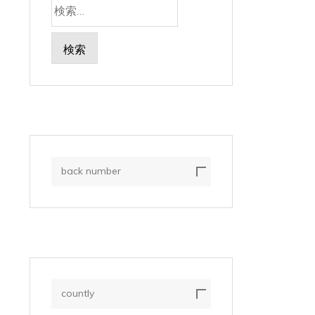
検
索:
back number
countly