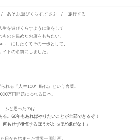
かぶ / あそぶ,遊びくらす,すさぶ / 旅行する
タグ:
アフリカ
マダガスカル
海外旅
リカ
マダガスカル
海外旅
人生を遊びくらすように旅をして
マダガスカル旅
のものを集めたお店をもちたい。
ガスカル旅行
ou - にしたくてその一歩として、
記②バオバブ街
マダガスカル
サイトの名前にしました。
のムロンダバに
らす日本人に
く方法
に行く
られる『人生100年時代』という言葉。
2026-01-25
-26
2000万円問題にゆれる日本。
アフリカ観光
おぎつう
アンタナナリボ観光
おぎつう
バオバブ街道に行く方法
ふと思ったのは
ナに行く方法
マダガスカル観光
マダガスカルの周り方
マダガスカル旅行
ある。60年もあればやりたいことが全部できるぞ！
カゴバッグ
ラフィア編み
ムロンダバのおすすめ
ムロンダバ観光
ザル
世界一周
世界一周
、何もせず後悔するほうがよっぽど嫌だな！」
った日から始まった世界一周計画。