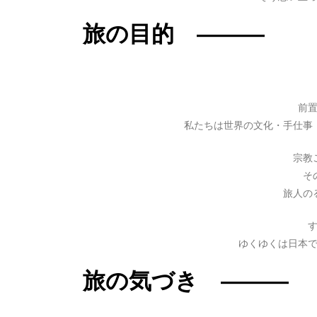
旅の目的 ―――
前
私たちは世界の文化・手仕事
宗教
そ
旅人の
ゆくゆくは日本
旅の気づき ―――