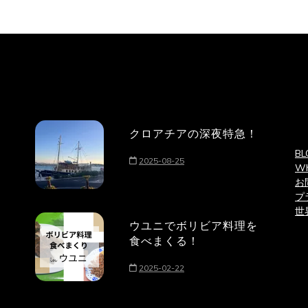
クロアチアの深夜特急！
BL
2025-08-25
Wh
お
プ
世
ウユニでボリビア料理を
食べまくる！
2025-02-22