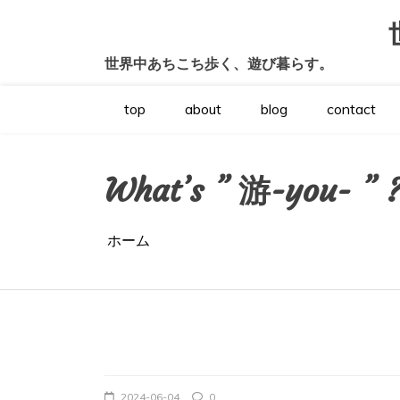
コ
ン
テ
世界中あちこち歩く、遊び暮らす。
ン
ツ
へ
top
about
blog
contact
ス
キ
ッ
プ
What’s ” 游-you- ” 
ホーム
2024-06-04
0