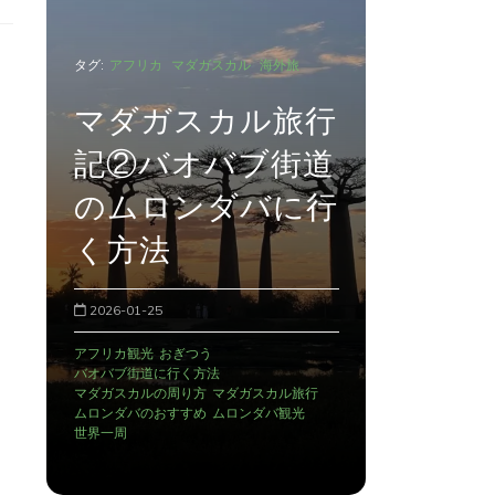
タグ:
アフリカ
行
マダガ
道
記③マ
タグ:
アフリカ
マダガスカル
海外旅
行
に暮ら
マダガスカル旅行
会いに
記①
2026-01-26
2025-12-29
AMPIANA
アン
アンタナナリボのデモ
アンタナナリボの宿
トゥアナシナに
おぎつう
マダガスカルの治安
ラフィアのカゴ
マダガスカル観光
世界一周
ワオキツネザル