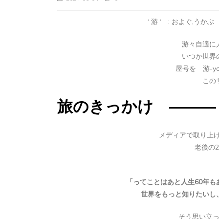
‘ 游 ‘ : およぐ,う
タグ:
アフ
游々自適に
いつか世界
マダ
屋号を 游-y
記③
この
タグ:
アフリカ
マダガスカル
海外旅
に暮
旅のきっかけ ―――
マダガスカル旅行
会い
記①
メディアで取り上げ
2026-01
老後の
2025-12-29
AMPIANA
アンタナナリボのデモ
アンタナナリボの宿
トゥアナシ
「ってことはあと人生60年も
おぎつう
マダガスカルの治安
ラフィアの
マダガスカル観光
世界一周
ワオキツネ
世界をもっと知りたいし
そう思い立