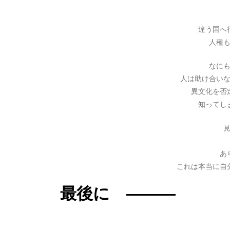
違う国へ
人種
なに
人は助け合い
異文化を否
知ってし
あ
これは本当に自
最後に ―――