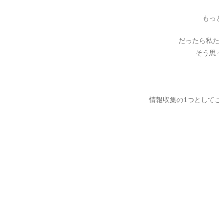
もっ
だったら私
そう思
情報収集の1つとして