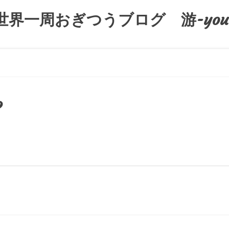
世界一周おぎつうブログ 游-you
?