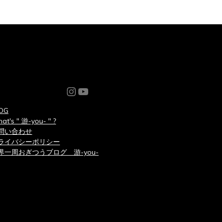
Instagram
YouTube
OG
at's " 游-you- " ?
問い合わせ
ライバシーポリシー
界一周おぎつうブログ 游-you-