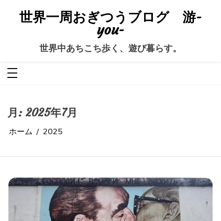
コ
ン
世界一周おぎつうブログ 游-
テ
ン
you-
ツ
へ
ス
世界中あちこち歩く、遊び暮らす。
キ
ッ
プ
月:
2025年7月
ホーム
2025