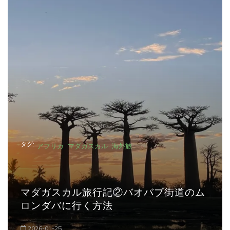
ペ
ー
ジ
送
り
タグ:
アフリカ
マダガスカル
海外旅
ム
マダガスカル旅行記①