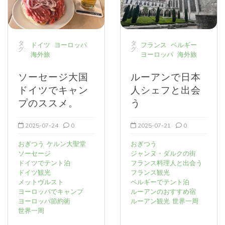
タ
タ
ドイツ
ヨーロッパ
フランス
ベルギー
グ:
グ:
海外旅
ヨーロッパ
海外旅
ソーセージ大国
ルーアンで日本
ドイツでキャン
人シェフと出会
プのススメ。
う
2025-07-24
0
2025-07-21
0
おぎつう
ケルン大聖堂
おぎつう
ソーセージ
ジャンヌ・ダルクの街
ドイツでテント泊
フランス料理人と出会う
ドイツ観光
フランス観光
メットヴルスト
ベルギーでテント泊
ヨーロッパでキャンプ
ルーアンのおすすめ宿
ヨーロッパ節約術
ルーアン観光
世界一周
世界一周