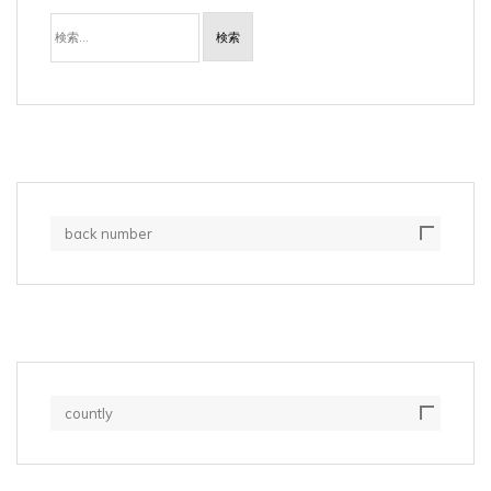
検
索:
back number
countly