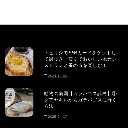
トビリシでSIMカードをゲットし
て街歩き 安くておいしい地元レ
ストランと蚤の市を楽しむ！
2024-12-03
動物の楽園【ガラパゴス諸島】①
グアヤキルからガラパゴスに行く
方法
2025-04-17