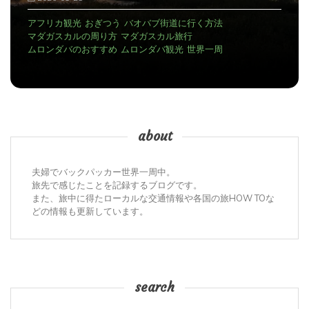
2025-12-29
アンタナナリボのデモ
アンタナナリボの宿
おぎつう
マダガスカルの治安
マダガスカル観光
世界一周
about
夫婦でバックパッカー世界一周中。
旅先で感じたことを記録するブログです。
また、旅中に得たローカルな交通情報や各国の旅HOW TOな
どの情報も更新しています。
search