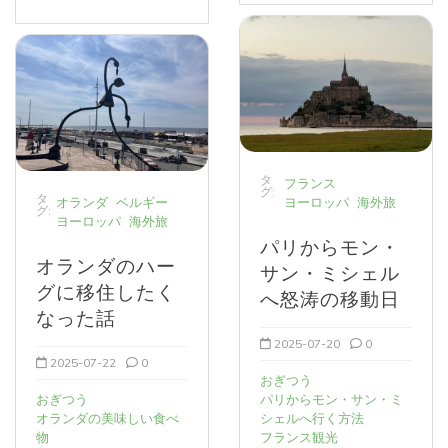
タ
フランス
グ:
タ
オランダ
ベルギー
ヨーロッパ
海外旅
グ:
ヨーロッパ
海外旅
パリからモン・
オランダのハー
サン・ミシェル
グに移住したく
へ怒涛の移動日
なった話
2025-07-20
0
2025-07-22
0
おぎつう
おぎつう
パリからモン・サン・ミ
オランダの美味しい食べ
シェルへ行く方法
物
フランス観光