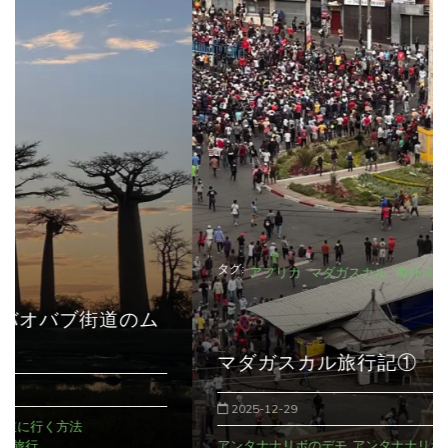
タグ:
アフリカ
マダガスカル
海外旅
マダガスカル旅行記①
2025-12-29
アンタナナリボのデモ
アンタナナリボの宿
おぎつう