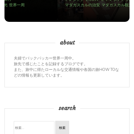
マダガスカルの治安
マダガスカル観光
世界一周
about
夫婦でバックパッカー世界一周中。
旅先で感じたことを記録するブログです。
また、旅中に得たローカルな交通情報や各国の旅HOW TOな
どの情報も更新しています。
search
検
索: