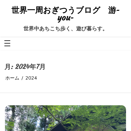
コ
ン
世界一周おぎつうブログ 游-
テ
ン
you-
ツ
へ
ス
世界中あちこち歩く、遊び暮らす。
キ
ッ
プ
月:
2024年7月
ホーム
2024