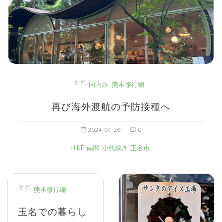
タグ:
国内旅
熊本修行編
再び海外渡航の予防接種へ
2024-07-26
0
HIKE
南関
小代焼き
玉名市
タグ:
熊本修行編
玉名での暮らし