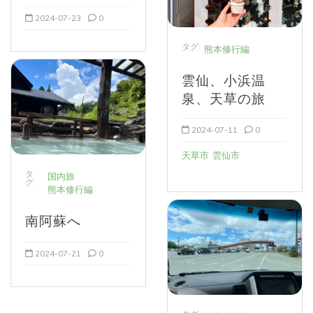
2024-07-23
0
タグ:
熊本修行編
雲仙、小浜温
泉、天草の旅
2024-07-11
0
天草市
雲仙市
タ
国内旅
グ:
熊本修行編
南阿蘇へ
2024-07-21
0