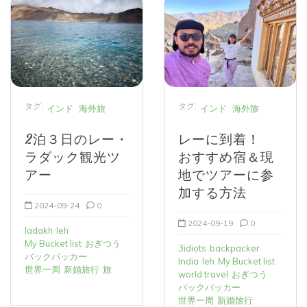
タグ:
タグ:
インド
海外旅
インド
海外旅
2泊３日のレー・
レーに到着！
ラダック観光ツ
おすすめ宿＆現
アー
地でツアーに参
加する方法
2024-09-24
0
2024-09-19
0
ladakh
leh
My Bucket list
おぎつう
3idiots
backpacker
バックパッカー
India
leh
My Bucket list
世界一周
新婚旅行
旅
world travel
おぎつう
バックパッカー
世界一周
新婚旅行