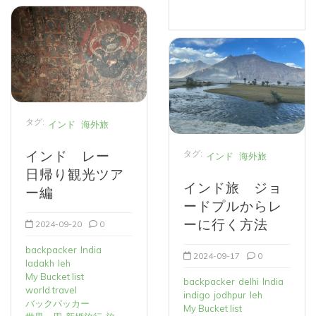
タグ:
インド
海外旅
インド レー
タグ:
インド
海外旅
日帰り観光ツア
インド旅 ジョ
ー編
ードプルからレ
ーに行く方法
2024-09-20
0
backpacker
India
2024-09-17
0
ladakh
leh
My Bucket list
backpacker
delhi
India
world travel
indigo
jodhpur
leh
バックパッカー
My Bucket list