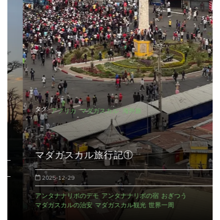
送
り
タグ:
アフリカ
マダガスカル
海外旅
マダガスカル旅行記①
2025-12-29
アンタナナリボのデモ
アンタナナリボの宿
おぎつう
マダガスカルの治安
マダガスカル観光
世界一周