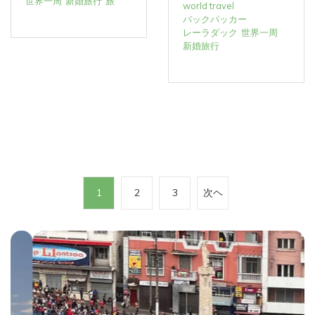
世界一周
新婚旅行
旅
world travel
バックパッカー
レーラダック
世界一周
新婚旅行
投
1
2
3
次ヘ
稿
の
ペ
ー
ジ