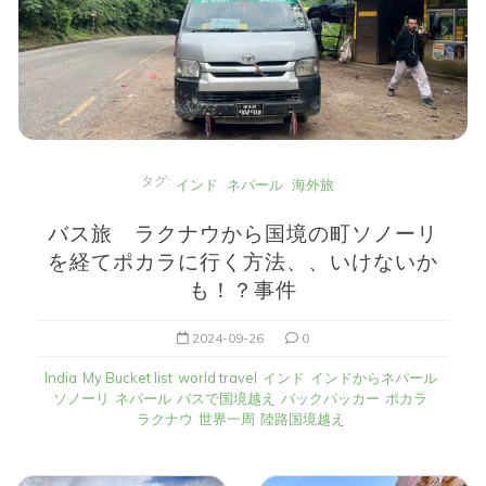
タグ:
インド
ネパール
海外旅
バス旅 ラクナウから国境の町ソノーリ
を経てポカラに行く方法、、いけないか
も！？事件
2024-09-26
0
India
My Bucket list
world travel
インド
インドからネパール
ソノーリ
ネパール
バスで国境越え
バックパッカー
ポカラ
ラクナウ
世界一周
陸路国境越え