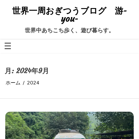
コ
ン
世界一周おぎつうブログ 游-
テ
ン
you-
ツ
へ
ス
世界中あちこち歩く、遊び暮らす。
キ
ッ
プ
月:
2024年9月
ホーム
2024