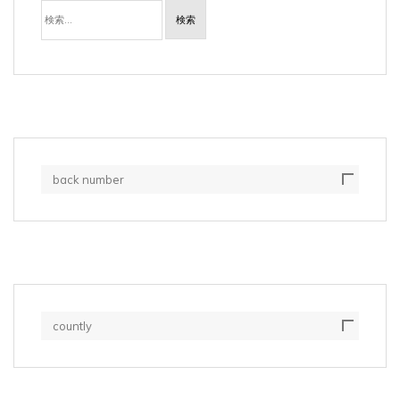
検
索:
back number
countly