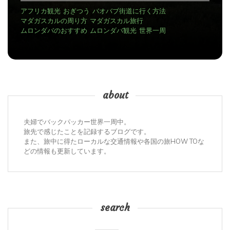
2025-12-29
に行く方法
旅行
アンタナナリボのデモ
アンタナナリボの宿
光
世界一周
マダガスカルの治安
マダガスカル観光
世
about
夫婦でバックパッカー世界一周中。
旅先で感じたことを記録するブログです。
また、旅中に得たローカルな交通情報や各国の旅HOW TOな
どの情報も更新しています。
search