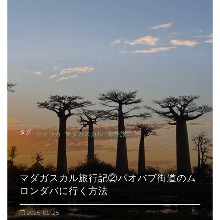
タグ:
アフリカ
マダガスカル
海外旅
オバブ街道のム
マダガスカル旅行記①