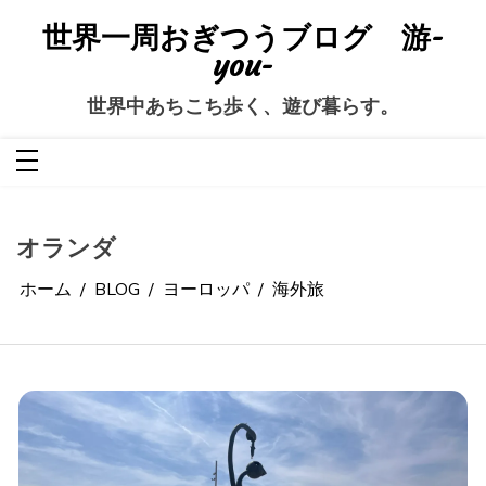
コ
ン
世界一周おぎつうブログ 游-
テ
ン
you-
ツ
へ
ス
世界中あちこち歩く、遊び暮らす。
キ
ッ
プ
オランダ
ホーム
BLOG
ヨーロッパ
海外旅