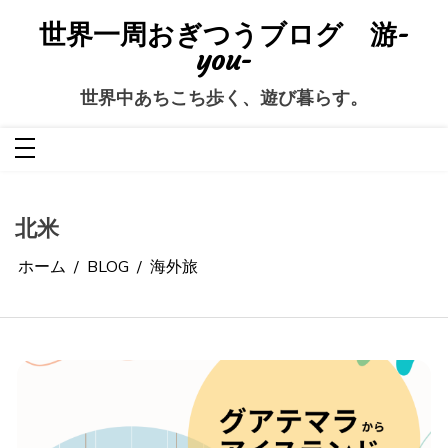
コ
ン
世界一周おぎつうブログ 游-
テ
ン
you-
ツ
へ
ス
世界中あちこち歩く、遊び暮らす。
キ
ッ
プ
北米
ホーム
BLOG
海外旅