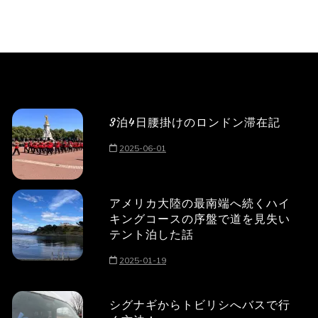
3泊4日腰掛けのロンドン滞在記
2025-06-01
アメリカ大陸の最南端へ続くハイ
キングコースの序盤で道を見失い
テント泊した話
2025-01-19
シグナギからトビリシへバスで行