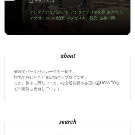
2025-12-29
アンタナナリボのデモ
アンタナナリボの宿
おぎつう
マダガスカルの治安
マダガスカル観光
世界一周
about
夫婦でバックパッカー世界一周中。
旅先で感じたことを記録するブログです。
また、旅中に得たローカルな交通情報や各国の旅HOW TOな
どの情報も更新しています。
search