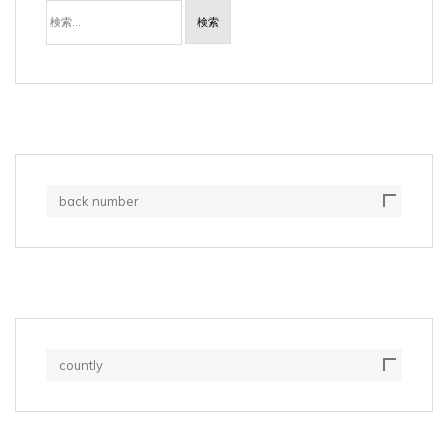
検
索:
back number
countly