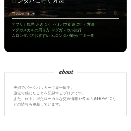
マダガスカル旅行記①
2025-12-29
アンタナナリボのデモ
アンタナナリボの宿
おぎつう
マダガスカルの治安
マダガスカル観光
世界一周
about
夫婦でバックパッカー世界一周中。
旅先で感じたことを記録するブログです。
また、旅中に得たローカルな交通情報や各国の旅HOW TOな
どの情報も更新しています。