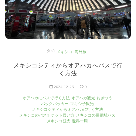
タグ:
メキシコ
海外旅
メキシコシティからオアハカへバスで行
く方法
2024-12-25
0
オアハカにバスで行く方法
オアハカ観光
おぎつう
バックパッカー
マキシ子観光
メキシコシティからオアハカに行く方法
メキシコのバスチケット買い方
メキシコの長距離バス
メキシコ観光
世界一周