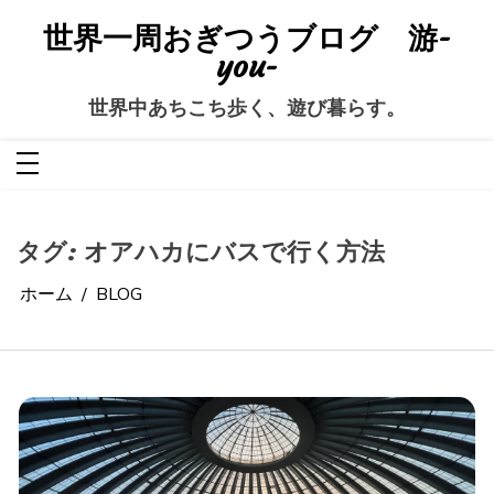
コ
ン
世界一周おぎつうブログ 游-
テ
ン
you-
ツ
へ
ス
世界中あちこち歩く、遊び暮らす。
キ
ッ
プ
タグ:
オアハカにバスで行く方法
ホーム
BLOG