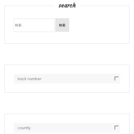
search
検
索:
back number
countly