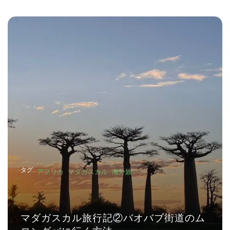
タグ:
アフリカ
マダガスカル
海外旅
のム