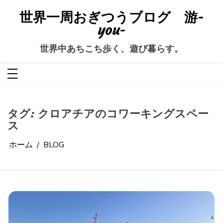
コ
ン
世界一周おぎつうブログ 游-
テ
ン
you-
ツ
へ
ス
世界中あちこち歩く、遊び暮らす。
キ
ッ
プ
タグ:
クロアチアのコワーキングスペー
ス
ホーム
BLOG