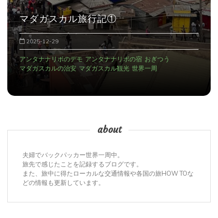
マダガスカル旅行記①
2025-12-29
アンタナナリボのデモ
アンタナナリボの宿
おぎつう
マダガスカルの治安
マダガスカル観光
世界一周
about
夫婦でバックパッカー世界一周中。
旅先で感じたことを記録するブログです。
また、旅中に得たローカルな交通情報や各国の旅HOW TOな
どの情報も更新しています。