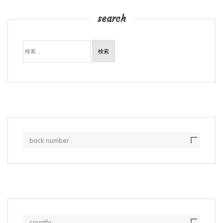
search
検
索:
back number
countly