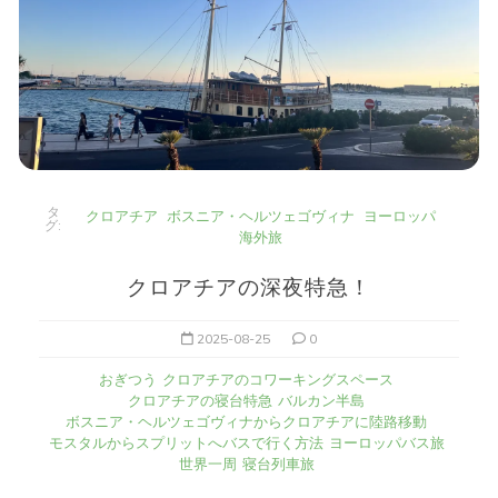
タ
クロアチア
ボスニア・ヘルツェゴヴィナ
ヨーロッパ
グ:
海外旅
クロアチアの深夜特急！
2025-08-25
0
おぎつう
クロアチアのコワーキングスペース
クロアチアの寝台特急
バルカン半島
ボスニア・ヘルツェゴヴィナからクロアチアに陸路移動
モスタルからスプリットへバスで行く方法
ヨーロッパバス旅
世界一周
寝台列車旅