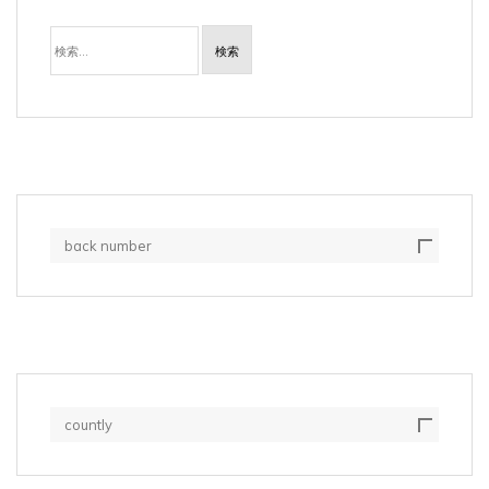
検
索:
back number
countly