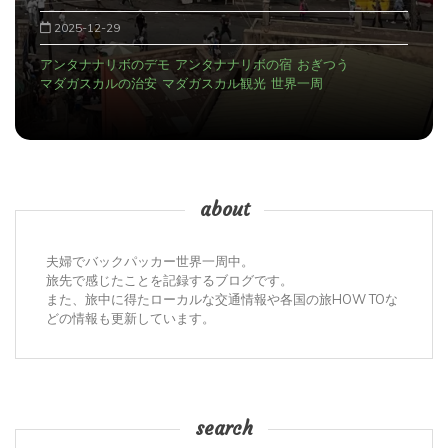
2025-12-29
アンタナナリボのデモ
アンタナナリボの宿
おぎつう
マダガスカルの治安
マダガスカル観光
世界一周
about
夫婦でバックパッカー世界一周中。
旅先で感じたことを記録するブログです。
また、旅中に得たローカルな交通情報や各国の旅HOW TOな
どの情報も更新しています。
search