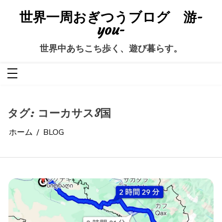
コ
ン
世界一周おぎつうブログ 游-
テ
ン
you-
ツ
へ
ス
世界中あちこち歩く、遊び暮らす。
キ
ッ
プ
タグ:
コーカサス3国
ホーム
BLOG