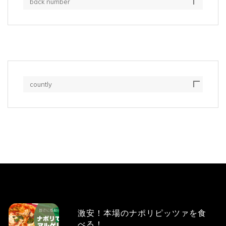
back number
countly
激安！本場のナポリピッツァを食
べる！