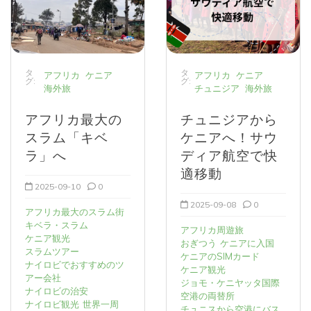
タ
タ
アフリカ
ケニア
アフリカ
ケニア
グ:
グ:
海外旅
チュニジア
海外旅
アフリカ最大の
チュニジアから
スラム「キベ
ケニアへ！サウ
ラ」へ
ディア航空で快
適移動
2025-09-10
0
2025-09-08
0
アフリカ最大のスラム街
キベラ・スラム
アフリカ周遊旅
ケニア観光
おぎつう
ケニアに入国
スラムツアー
ケニアのSIMカード
ナイロビでおすすめのツ
ケニア観光
アー会社
ジョモ・ケニヤッタ国際
ナイロビの治安
空港の両替所
ナイロビ観光
世界一周
チュニスから空港にバス