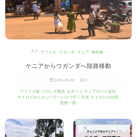
タグ:
アフリカ
ウガンダ
ケニア
海外旅
ケニアからウガンダへ陸路移動
2025-09-29
0
アフリカ旅
ウガンダ観光
おぎつう
ケニアのバス会社
ナイロビからカンパラへバスで行く方法
ナイロビの治安
世界一周