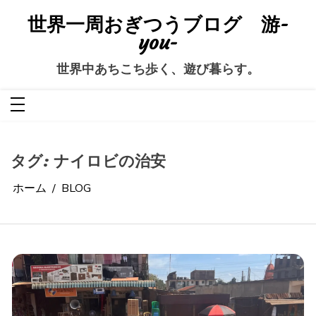
コ
ン
世界一周おぎつうブログ 游-
テ
ン
you-
ツ
へ
ス
世界中あちこち歩く、遊び暮らす。
キ
ッ
プ
タグ:
ナイロビの治安
ホーム
BLOG