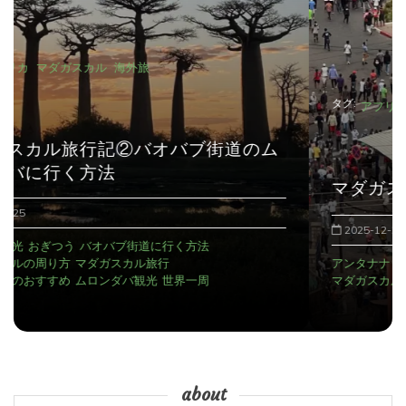
タグ:
アフリカ
マダガスカル
海外旅
マダガスカル旅行記①
2025-12-29
アンタナナリボのデモ
アンタナナリボの宿
おぎつう
マダガスカルの治安
マダガスカル観光
世界一周
about