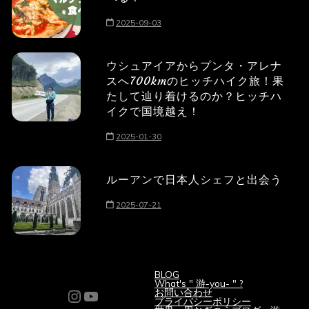
2025-09-03
ウシュアイアからプンタ・アレナ
スへ700kmのヒッチハイク旅！果
たして辿り着けるのか？ヒッチハ
イクで国境越え！
2025-01-30
ルーアンで日本人シェフと出会う
2025-07-21
BLOG
What's " 游-you- " ?
Instagram
YouTube
お問い合わせ
プライバシーポリシー