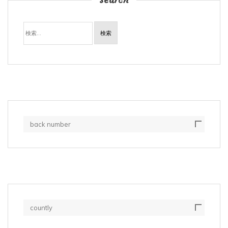
検
索:
back number
countly