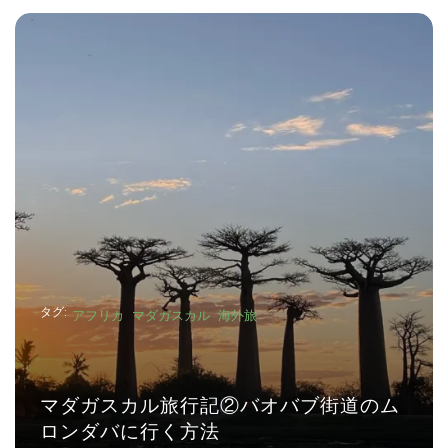
タグ:
アフリカ
マダガスカル
海外旅
オバブ街道のム
マダガスカル旅行記①