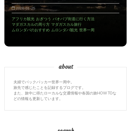
2025-12-29
に行く方法
旅行
アンタナナリボのデモ
アンタナナリボの宿
光
世界一周
マダガスカルの治安
マダガスカル観光
世
about
夫婦でバックパッカー世界一周中。
旅先で感じたことを記録するブログです。
また、旅中に得たローカルな交通情報や各国の旅HOW TOな
どの情報も更新しています。
search