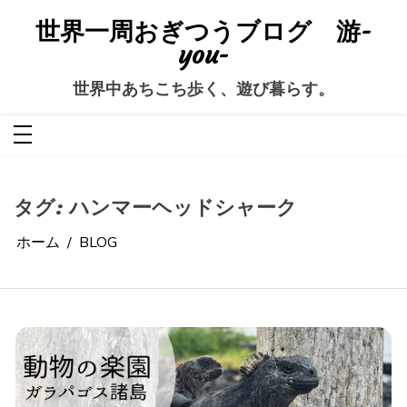
コ
ン
世界一周おぎつうブログ 游-
テ
ン
you-
ツ
へ
ス
世界中あちこち歩く、遊び暮らす。
キ
ッ
プ
タグ:
ハンマーヘッドシャーク
ホーム
BLOG