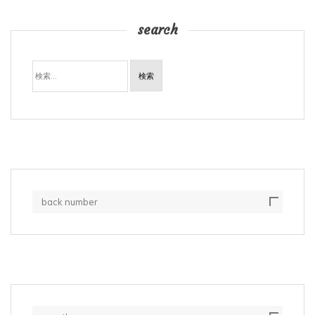
search
検
索:
back number