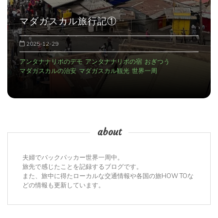
マダガスカル旅行記①
2025-12-29
アンタナナリボのデモ
アンタナナリボの宿
おぎつう
マダガスカルの治安
マダガスカル観光
世界一周
about
夫婦でバックパッカー世界一周中。
旅先で感じたことを記録するブログです。
また、旅中に得たローカルな交通情報や各国の旅HOW TOな
どの情報も更新しています。