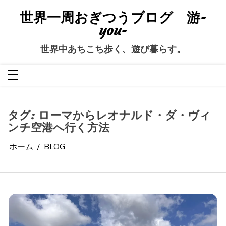
コ
ン
世界一周おぎつうブログ 游-
テ
ン
you-
ツ
へ
ス
世界中あちこち歩く、遊び暮らす。
キ
ッ
プ
タグ:
ローマからレオナルド・ダ・ヴィ
ンチ空港へ行く方法
ホーム
BLOG