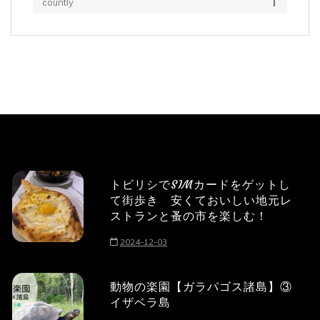
countly
トビリシでSIMカードをゲットし
て街歩き 安くておいしい地元レ
ストランと蚤の市を楽しむ！
2024-12-03
動物の楽園【ガラパゴス諸島】③
イザベラ島