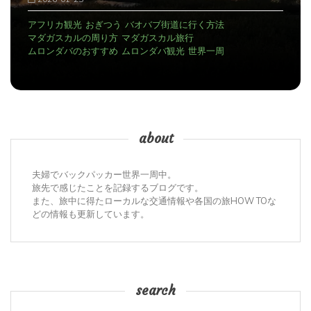
アフリカ観光
おぎつう
バオバブ街道に行く方法
マダガスカルの周り方
マダガスカル旅行
ムロンダバのおすすめ
ムロンダバ観光
世界一周
about
夫婦でバックパッカー世界一周中。
旅先で感じたことを記録するブログです。
また、旅中に得たローカルな交通情報や各国の旅HOW TOな
どの情報も更新しています。
search