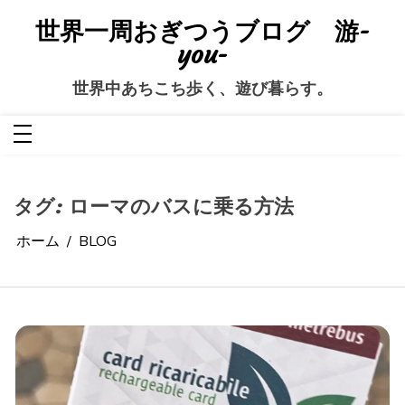
コ
ン
世界一周おぎつうブログ 游-
テ
ン
you-
ツ
へ
ス
世界中あちこち歩く、遊び暮らす。
キ
ッ
プ
タグ:
ローマのバスに乗る方法
ホーム
BLOG