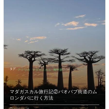
タグ:
アフリカ
マダガスカル
海外旅
マダガスカル旅行記②バオバブ街道のム
ロンダバに行く方法
2026-01-25