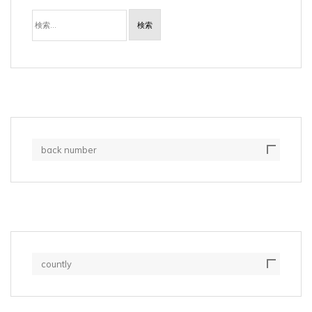
検
索:
back number
countly