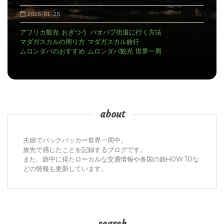
2026-01-25
アフリカ観光
おぎつう
バオバブ街道に行く方法
マダガスカルの周り方
マダガスカル旅行
ムロンダバのおすすめ
ムロンダバ観光
世界一周
about
夫婦でバックパッカー世界一周中。
旅先で感じたことを記録するブログです。
また、旅中に得たローカルな交通情報や各国の旅HOW TOな
どの情報も更新しています。
search