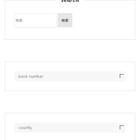
検
索:
back number
countly