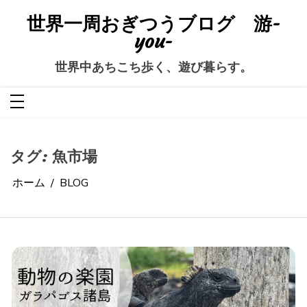
コ
ン
世界一周おぎつうブログ 游-
テ
ン
you-
ツ
へ
ス
世界中あちこち歩く、遊び暮らす。
キ
ッ
プ
タグ:
魚市場
ホーム
BLOG