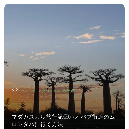
タグ:
アフリカ
マダガスカル
海外旅
マダガスカル旅行記②バオバブ街道のム
ロンダバに行く方法