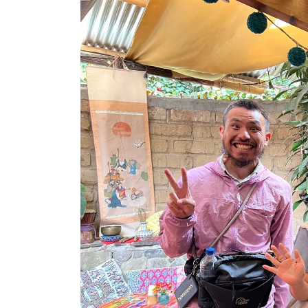
タグ:
アフ
マダ
記③
タグ:
アフリカ
マダガスカル
海外旅
に暮
マダガスカル旅行
会い
記①
2026-01
2025-12-29
AMPIANA
アンタナナリボのデモ
アンタナナリボの宿
トゥアナシ
おぎつう
マダガスカルの治安
ラフィアの
マダガスカル観光
世界一周
ワオキツネ