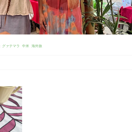
:
グァテマラ
中米
海外旅
。