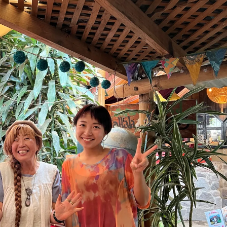
タグ:
アフリカ
マダガスカル
海外旅
リカ
マダガスカル
海外旅
マダガスカル旅
ガスカル旅行
記②バオバブ街
マダガスカル
のムロンダバに
らす日本人に
く方法
に行く
2026-01-25
-26
アフリカ観光
おぎつう
アンタナナリボ観光
おぎつう
バオバブ街道に行く方法
ナに行く方法
マダガスカル観光
マダガスカルの周り方
マダガスカル旅行
カゴバッグ
ラフィア編み
ムロンダバのおすすめ
ムロンダバ観光
ザル
世界一周
世界一周