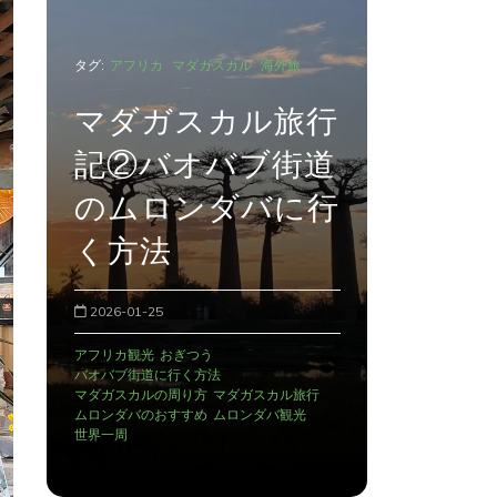
タグ:
アフリカ
行
マダガ
道
記③マ
タグ:
アフリカ
マダガスカル
海外旅
行
に暮ら
マダガスカル旅行
会いに
記①
2026-01-26
2025-12-29
AMPIANA
アン
アンタナナリボのデモ
アンタナナリボの宿
トゥアナシナに
おぎつう
マダガスカルの治安
ラフィアのカゴ
マダガスカル観光
世界一周
ワオキツネザル