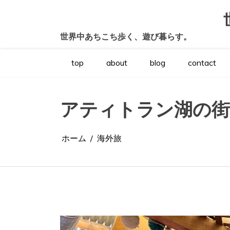
コ
ン
テ
世界中あちこち歩く、遊び暮らす。
ン
ツ
へ
top
about
blog
contact
ス
キ
ッ
プ
アティトラン湖の街
ホーム
海外旅