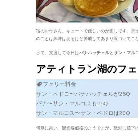
宿のお母さん、キュートで優しいのが癒しです。息
のことは興味はあるけど警戒してあまり近づいてこ
さて、支度して今日は
パナハッチェル
と
サン・マル
アティトラン湖のフェ
フェリー料金
サン・ペドロ〜パナハッチェルが25Q
パナ〜サン・マルコスも25Q
サン・マルコス〜サン・ペドロは20Q
何気に高い。観光客価格のようですが、絶対に値下