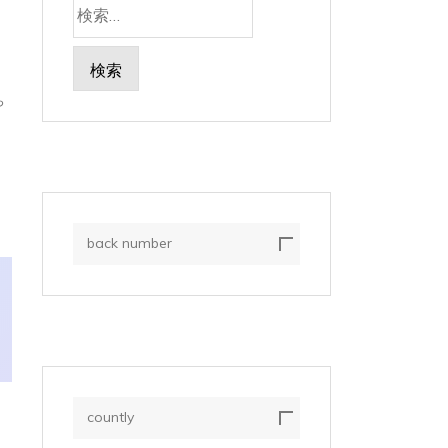
検
索:
ち
。
back number
countly