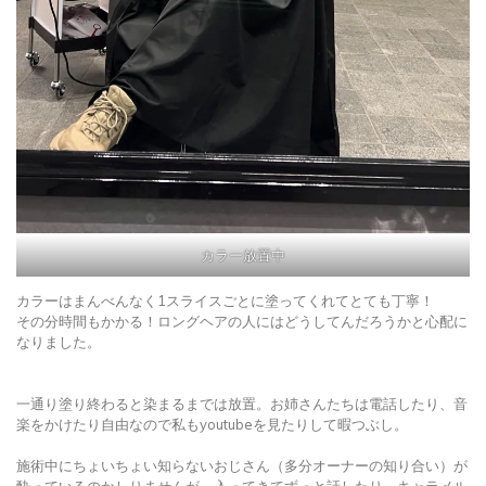
カラー放置中
カラーはまんべんなく1スライスごとに塗ってくれてとても丁寧！
その分時間もかかる！ロングヘアの人にはどうしてんだろうかと心配に
なりました。
一通り塗り終わると染まるまでは放置。お姉さんたちは電話したり、音
楽をかけたり自由なので私もyoutubeを見たりして暇つぶし。
施術中にちょいちょい知らないおじさん（多分オーナーの知り合い）が
酔っているのかしりませんが、入ってきてずっと話したり、キャラメル