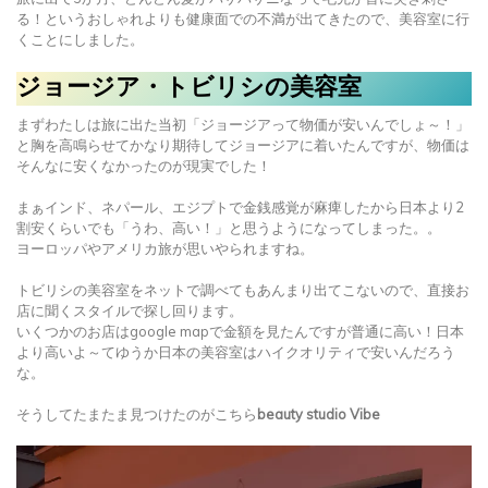
る！というおしゃれよりも健康面での不満が出てきたので、美容室に行
くことにしました。
ジョージア・トビリシの美容室
まずわたしは旅に出た当初「ジョージアって物価が安いんでしょ～！」
と胸を高鳴らせてかなり期待してジョージアに着いたんですが、物価は
そんなに安くなかったのが現実でした！
まぁインド、ネパール、エジプトで金銭感覚が麻痺したから日本より2
割安くらいでも「うわ、高い！」と思うようになってしまった。。
ヨーロッパやアメリカ旅が思いやられますね。
トビリシの美容室をネットで調べてもあんまり出てこないので、直接お
店に聞くスタイルで探し回ります。
いくつかのお店はgoogle mapで金額を見たんですが普通に高い！日本
より高いよ～てゆうか日本の美容室はハイクオリティで安いんだろう
な。
そうしてたまたま見つけたのがこちら
beauty studio Vibe