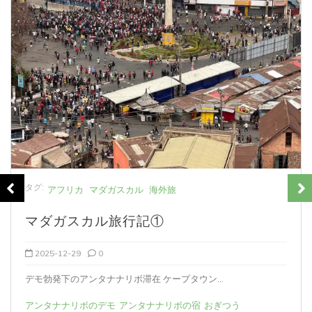
タグ:
アフリカ
マダガスカル
海外旅
マダガスカル旅行記①
2025-12-29
0
デモ勃発下のアンタナナリボ滞在 ケープタウン...
アンタナナリボのデモ
アンタナナリボの宿
おぎつう