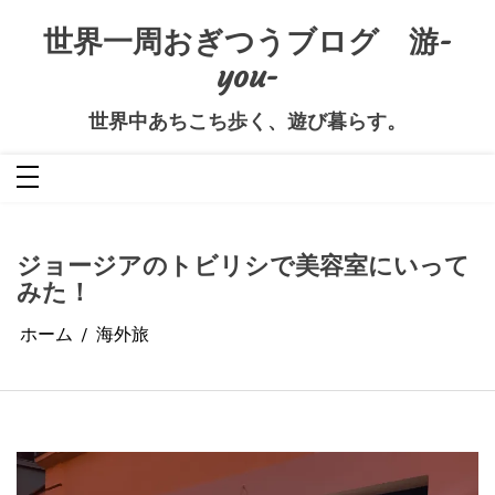
コ
ン
世界一周おぎつうブログ 游-
テ
ン
you-
ツ
へ
ス
キ
世界中あちこち歩く、遊び暮らす。
ッ
プ
ジョージアのトビリシで美容室にいって
みた！
ホーム
海外旅