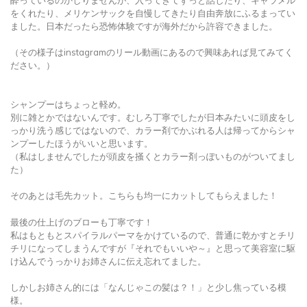
をくれたり、メリケンサックを自慢してきたり自由奔放にふるまってい
ました。日本だったら恐怖体験ですが海外だから許容できました。
（その様子はinstagramのリール動画にあるので興味あれば見てみてく
ださい。）
シャンプーはちょっと軽め。
別に雑とかではないんです。むしろ丁寧でしたが日本みたいに頭皮をし
っかり洗う感じではないので、カラー剤でかぶれる人は帰ってからシャ
ンプーしたほうがいいと思います。
（私はしませんでしたが頭皮を掻くとカラー剤っぽいものがついてまし
た）
そのあとは毛先カット。こちらも均一にカットしてもらえました！
最後の仕上げのブローも丁寧です！
私はもともとスパイラルパーマをかけているので、普通に乾かすとチリ
チリになってしまうんですが『それでもいいや～』と思って美容室に駆
け込んでうっかりお姉さんに伝え忘れてました。
しかしお姉さん的には「なんじゃこの髪は？！」と少し焦っている模
様。