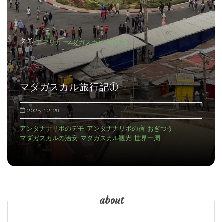
タグ:
アフリカ
マダガスカル
海外旅
マダガスカル旅行記①
2025-12-29
アンタナナリボのデモ
アンタナナリボの宿
おぎつう
マダガスカルの治安
マダガスカル観光
世界一周
about