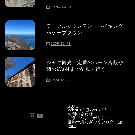
2025-05-18
テーブルマウンテン・ハイキング
inケープタウン
2025-12-21
シャキ観光 定番のハーン宮殿や
隣のKis村まで徒歩で行く
2024-11-27
BLOG
What's " 游-you- " ?
Instagram
YouTube
お問い合わせ
プライバシーポリシー
世界一周おぎつうブログ 游-
you-