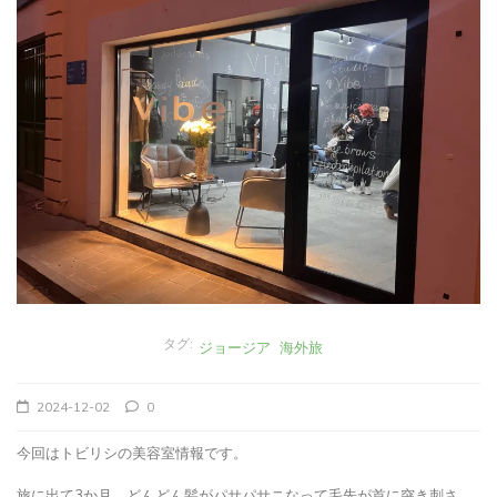
タグ:
ジョージア
海外旅
2024-12-02
0
今回はトビリシの美容室情報です。
旅に出て3か月、どんどん髪がパサパサニなって毛先が首に突き刺さ