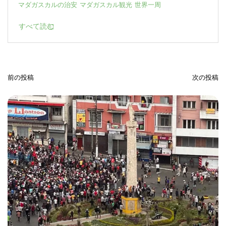
マダガスカルの治安
マダガスカル観光
世界一周
すべて読む
前の投稿
次の投稿
投
稿
ナ
ビ
ゲ
ー
シ
ョ
ン