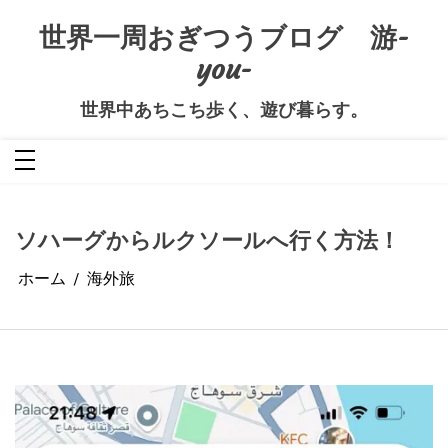
コ
ン
世界一周おぎつうブログ 游-
テ
ン
you-
ツ
へ
ス
キ
世界中あちこち歩く、遊び暮らす。
ッ
プ
ソハーグからルクソールへ行く方法！
ホーム
海外旅