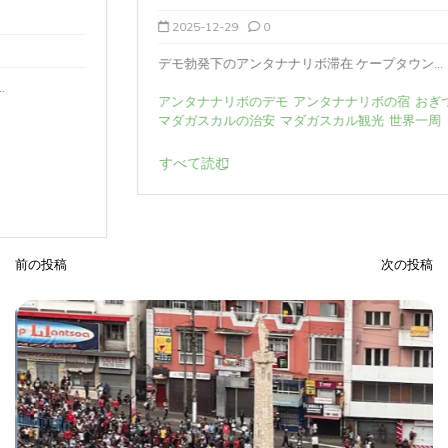
2025-12-29
0
デモ勃発下のアンタナナリボ滞在 ケープタウン...
アンタナナリボのデモ
アンタナナリボの宿
おぎつう
マダガスカルの治安
マダガスカル観光
世界一周
すべて読む
前の投稿
次の投稿
投
稿
ナ
ビ
ゲ
ー