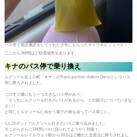
バス停で英語通訳をしてくれた少年にもらったサトウキビジュース！
ここから3時間ほど砂漠地帯を走ります。
キナのバス停で乗り換え
ルクソール近くの町「キナ」のTrans portion station Qenaというバス
停に降ろされました。
このすぐ隣にもう一つ大きなバス停があり、
「そっちにルクソール行きのバスがあるから、この親子についていきな
さい！」
と同じくルクソールに向かう親子の後を追ってバス探しに。
1人25ポンドでルクソール行きのバスに乗り込みました。
そこからさらに1時間バスに揺られてようやく到着！
ルクソールレイルウェイ駅から30分ほど離れた交差点に降ろされまし