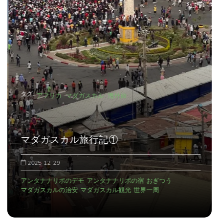
シ
ョ
ン
タグ:
アフリカ
マダガスカル
海外旅
マダガスカル旅行記①
2025-12-29
アンタナナリボのデモ
アンタナナリボの宿
おぎつう
マダガスカルの治安
マダガスカル観光
世界一周