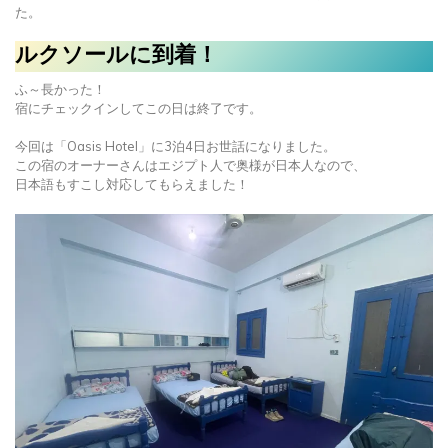
た。
ルクソールに到着！
ふ～長かった！
宿にチェックインしてこの日は終了です。
今回は「Oasis Hotel」に3泊4日お世話になりました。
この宿のオーナーさんはエジプト人で奥様が日本人なので、
日本語もすこし対応してもらえました！