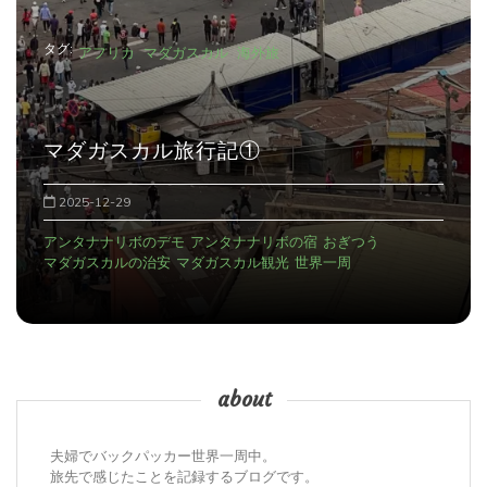
タグ:
アフリカ
マダガスカル
海外旅
マダガスカル旅行記①
2025-12-29
アンタナナリボのデモ
アンタナナリボの宿
おぎつう
マダガスカルの治安
マダガスカル観光
世界一周
about
夫婦でバックパッカー世界一周中。
旅先で感じたことを記録するブログです。