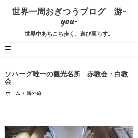
コ
ン
世界一周おぎつうブログ 游-
テ
ン
you-
ツ
へ
ス
キ
世界中あちこち歩く、遊び暮らす。
ッ
プ
ソハーグ唯一の観光名所 赤教会・白教
会
ホーム
海外旅