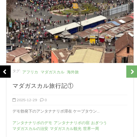
タグ:
アフリカ
マダガスカル
海外旅
マダガスカル旅行記①
2025-12-29
0
デモ勃発下のアンタナナリボ滞在 ケープタウン...
アンタナナリボのデモ
アンタナナリボの宿
おぎつう
マダガスカルの治安
マダガスカル観光
世界一周