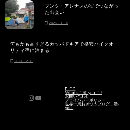
プンタ・アレナスの宿でつながっ
た出会い
2025-01-18
何もかも高すぎるカッパドキアで格安ハイクオ
リティ宿に泊まる
2024-12-10
BLOG
What's " 游-you- " ?
Instagram
YouTube
お問い合わせ
プライバシーポリシー
世界一周おぎつうブログ 游-
you-