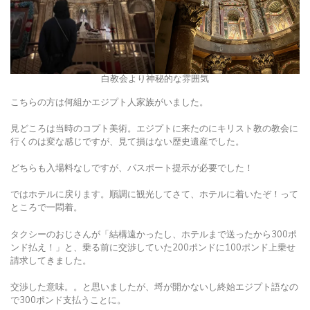
白教会より神秘的な雰囲気
こちらの方は何組かエジプト人家族がいました。
見どころは当時のコプト美術。エジプトに来たのにキリスト教の教会に
行くのは変な感じですが、見て損はない歴史遺産でした。
どちらも入場料なしですが、パスポート提示が必要でした！
ではホテルに戻ります。順調に観光してさて、ホテルに着いたぞ！って
ところで一悶着。
タクシーのおじさんが「結構遠かったし、ホテルまで送ったから300ポ
ンド払え！」と、乗る前に交渉していた200ポンドに100ポンド上乗せ
請求してきました。
交渉した意味。。と思いましたが、埒が開かないし終始エジプト語なの
で300ポンド支払うことに。