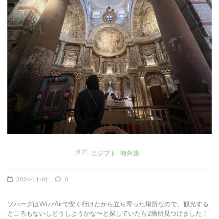
タグ:
エジプト
海外旅
2024-11-01
0
ソハーグはWizzAirで安く行けたから立ち寄った場所なので、観光する
ところもないしどうしようかな〜と探していたら2箇所見つけました！