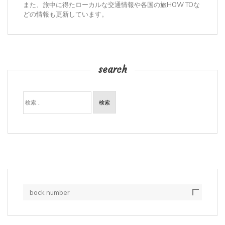
また、旅中に得たローカルな交通情報や各国の旅HOW TOな
どの情報も更新しています。
search
検
索:
back number