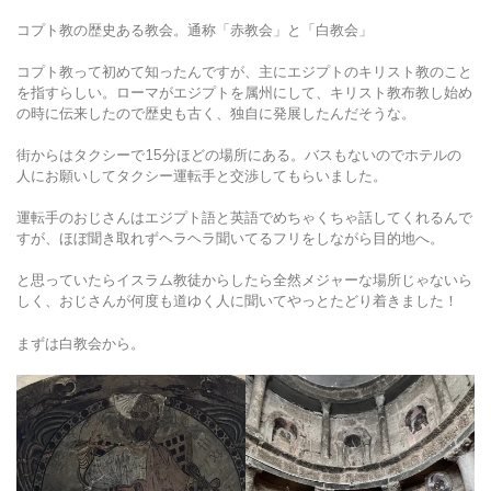
コプト教の歴史ある教会。通称「赤教会」と「白教会」
コプト教って初めて知ったんですが、主にエジプトのキリスト教のこと
を指すらしい。ローマがエジプトを属州にして、キリスト教布教し始め
の時に伝来したので歴史も古く、独自に発展したんだそうな。
街からはタクシーで15分ほどの場所にある。バスもないのでホテルの
人にお願いしてタクシー運転手と交渉してもらいました。
運転手のおじさんはエジプト語と英語でめちゃくちゃ話してくれるんで
すが、ほぼ聞き取れずヘラヘラ聞いてるフリをしながら目的地へ。
と思っていたらイスラム教徒からしたら全然メジャーな場所じゃないら
しく、おじさんが何度も道ゆく人に聞いてやっとたどり着きました！
まずは白教会から。