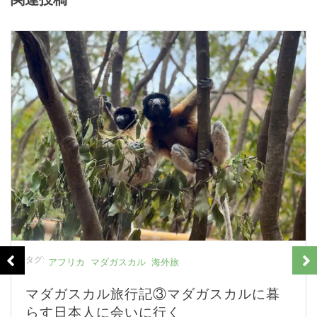
タグ:
アフリカ
マダガスカル
海外旅
に暮
マダガスカル旅行記②バオバブ街道
ロンダバに行く方法