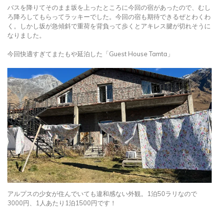
バスを降りてそのまま坂を上ったところに今回の宿があったので、むし
ろ降ろしてもらってラッキーでした。今回の宿も期待できるぜとわくわ
く。しかし坂が急傾斜で重荷を背負って歩くとアキレス腱が切れそうに
なりました。
今回快適すぎてまたもや延泊した「Guest House Tamta」
アルプスの少女が住んでいても違和感ない外観。1泊50ラリなので
3000円、1人あたり1泊1500円です！