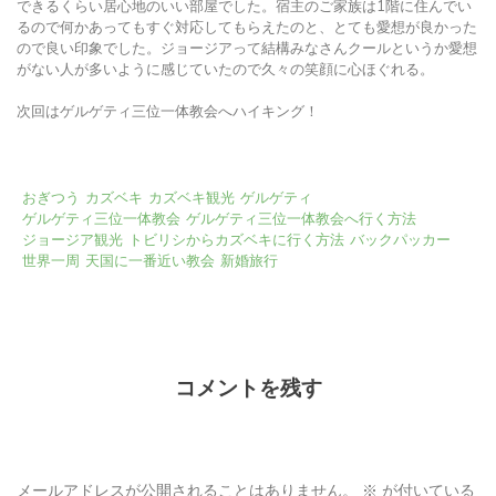
できるくらい居心地のいい部屋でした。宿主のご家族は1階に住んでい
るので何かあってもすぐ対応してもらえたのと、とても愛想が良かった
ので良い印象でした。ジョージアって結構みなさんクールというか愛想
がない人が多いように感じていたので久々の笑顔に心ほぐれる。
次回はゲルゲティ三位一体教会へハイキング！
おぎつう
カズベキ
カズベキ観光
ゲルゲティ
ゲルゲティ三位一体教会
ゲルゲティ三位一体教会へ行く方法
ジョージア観光
トビリシからカズベキに行く方法
バックパッカー
世界一周
天国に一番近い教会
新婚旅行
コメントを残す
メールアドレスが公開されることはありません。
※
が付いている