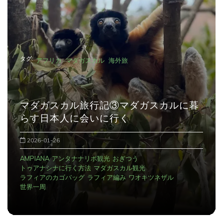
ョ
ン
タグ:
アフリカ
マダガスカル
海外旅
マダガスカル旅行記②バオバブ街道のム
ロンダバに行く方法
2026-01-25
アフリカ観光
おぎつう
バオバブ街道に行く方法
マダガスカルの周り方
マダガスカル旅行
ムロンダバのおすすめ
ムロンダバ観光
世界一周