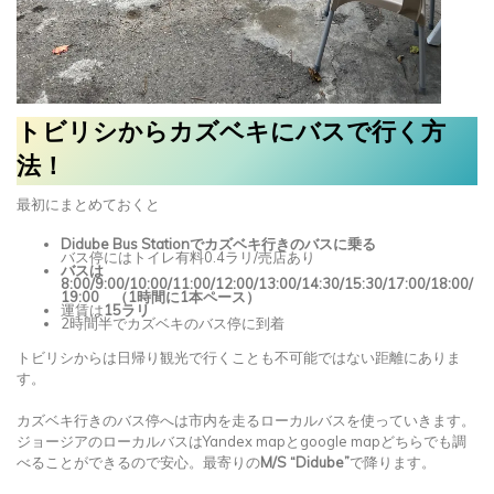
トビリシからカズベキにバスで行く方
法！
最初にまとめておくと
Didube Bus Stationでカズベキ行きのバスに乗る
バス停にはトイレ有料0.4ラリ/売店あり
バスは
8:00/9:00/10:00/11:00/12:00/13:00/14:30/15:30/17:00/18:00/
19:00 （1時間に1本ペース）
運賃は
15ラリ
2時間半でカズベキのバス停に到着
トビリシからは日帰り観光で行くことも不可能ではない距離にありま
す。
カズベキ行きのバス停へは市内を走るローカルバスを使っていきます。
ジョージアのローカルバスはYandex mapとgoogle mapどちらでも調
べることができるので安心。最寄りの
M/S “Didube”
で降ります。