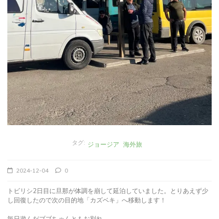
タグ:
ジョージア
海外旅
2024-12-04
0
トビリシ2日目に旦那が体調を崩して延泊していました。とりあえず少
し回復したので次の目的地「カズベキ」へ移動します！
毎日遊んだブブちゃんともお別れ。