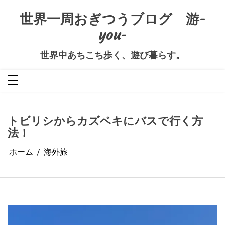
コ
ン
世界一周おぎつうブログ 游-
テ
ン
you-
ツ
へ
ス
キ
世界中あちこち歩く、遊び暮らす。
ッ
プ
トビリシからカズベキにバスで行く方
法！
ホーム
海外旅