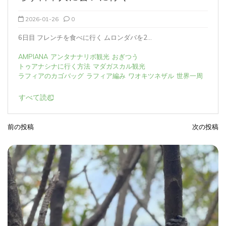
2026-01-25
0
マダガスカルでバスチケットを買う方法と注意点...
アフリカ観光
おぎつう
バオバブ街道に行く方法
マダガスカルの周り方
マダガスカル旅行
界一周
ムロンダバのおすすめ
ムロンダバ観光
世界一周
すべて読む
前の投稿
次の投稿
投
稿
ナ
ビ
ゲ
ー
シ