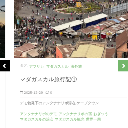
タグ:
アフリカ
マダガスカル
海外旅
マダガスカル旅行記①
2025-12-29
0
デモ勃発下のアンタナナリボ滞在 ケープタウン...
アンタナナリボのデモ
アンタナナリボの宿
おぎつう
マダガスカルの治安
マダガスカル観光
世界一周