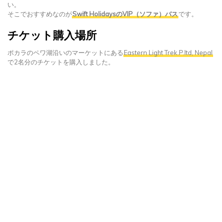
い。
そこでおすすめなのが
Swift HolidaysのVIP（ソファ）バス
です。
チケット購入場所
ポカラのペワ湖沿いのマーケットにある
Eastern Light Trek.P.ltd, Nepal
で2名分のチケットを購入しました。