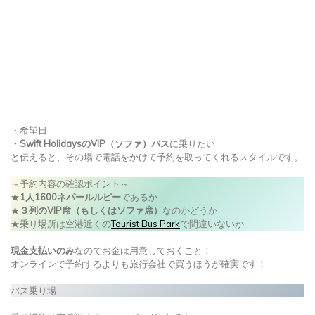
・希望日
・Swift HolidaysのVIP（ソファ）バス
に乗りたい
と伝えると、その場で電話をかけて予約を取ってくれるスタイルです。
～予約内容の確認ポイント～
★
1人1600ネパールルピー
であるか
★
３列のVIP席（もしくはソファ席）
なのかどうか
★乗り場所は空港近くの
Tourist Bus Park
で間違いないか
現金支払いのみ
なのでお金は用意しておくこと！
オンラインで予約するよりも旅行会社で買うほうが確実です！
バス乗り場