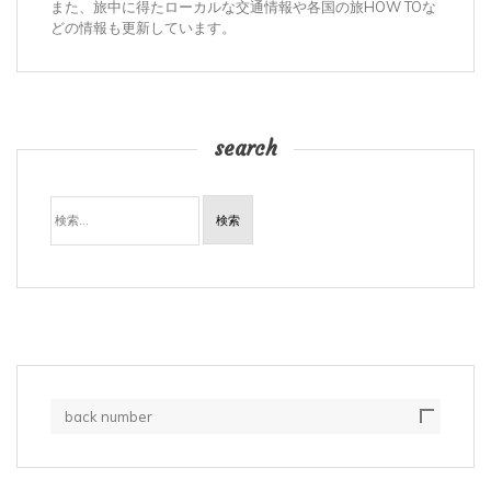
また、旅中に得たローカルな交通情報や各国の旅HOW TOな
どの情報も更新しています。
search
検
索:
back number