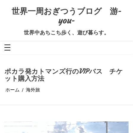
コ
ン
世界一周おぎつうブログ 游-
テ
ン
you-
ツ
へ
ス
キ
世界中あちこち歩く、遊び暮らす。
ッ
プ
ポカラ発カトマンズ行のVIPバス チケ
ット購入方法
ホーム
海外旅