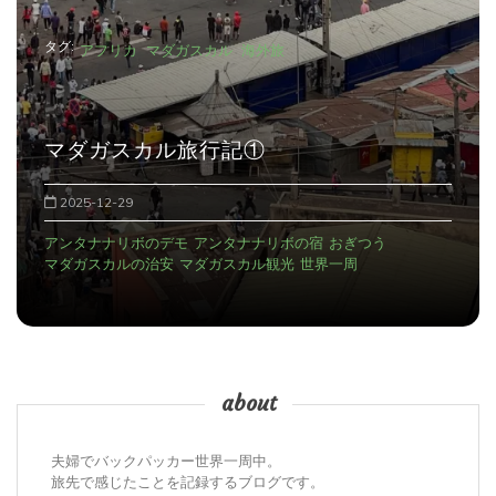
タグ:
アフリカ
マダガスカル
海外旅
マダガスカル旅行記①
2025-12-29
アンタナナリボのデモ
アンタナナリボの宿
おぎつう
マダガスカルの治安
マダガスカル観光
世界一周
about
夫婦でバックパッカー世界一周中。
旅先で感じたことを記録するブログです。