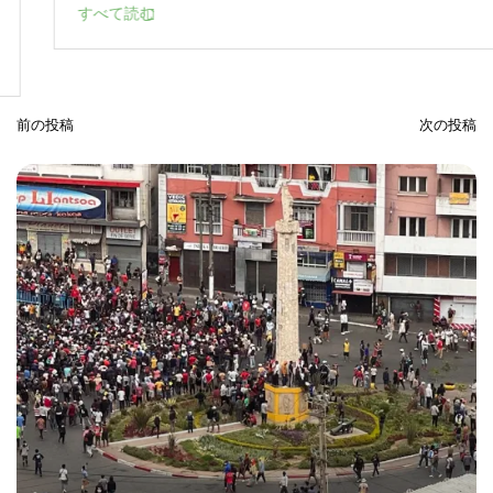
すべて読む
前の投稿
次の投稿
投
稿
ナ
ビ
ゲ
ー
シ
ョ
ン