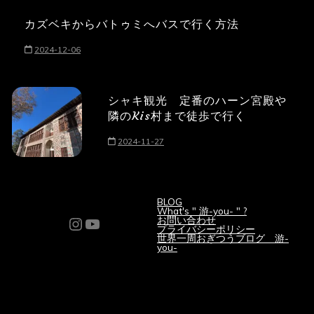
カズベキからバトゥミへバスで行く方法
2024-12-06
シャキ観光 定番のハーン宮殿や
隣のKis村まで徒歩で行く
2024-11-27
BLOG
What's " 游-you- " ?
Instagram
YouTube
お問い合わせ
プライバシーポリシー
世界一周おぎつうブログ 游-
you-