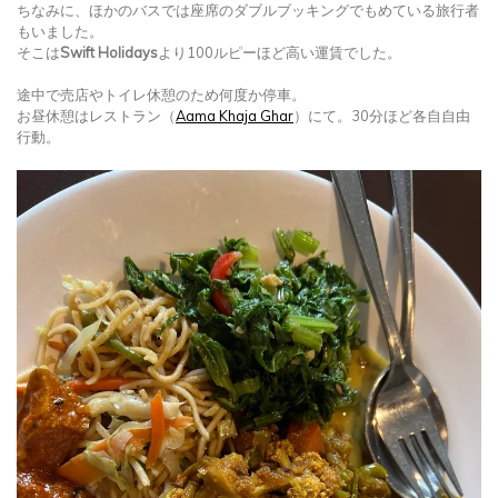
ちなみに、ほかのバスでは座席のダブルブッキングでもめている旅行者
もいました。
そこは
Swift Holidays
より100ルピーほど高い運賃でした。
途中で売店やトイレ休憩のため何度か停車。
お昼休憩はレストラン（
Aama Khaja Ghar
）にて。30分ほど各自自由
行動。