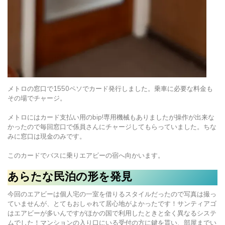
メトロの窓口で1550ペソでカード発行しました。乗車に必要な料金も
その場でチャージ。
メトロにはカード支払い用のbip!専用機械もありましたが操作が出来な
かったので毎回窓口で係員さんにチャージしてもらっていました。ちな
みに窓口は現金のみです。
このカードでバスに乗りエアビーの宿へ向かいます。
あらたな民泊の形を発見
今回のエアビーは個人宅の一室を借りるスタイルだったので写真は撮っ
ていませんが、とてもおしゃれて居心地がよかったです！サンティアゴ
はエアビーが多いんですがほかの国で利用したときと全く異なるシステ
ムでした！マンションの入り口にいる受付の方に鍵を貰い、部屋までい