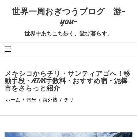
コ
ン
世界一周おぎつうブログ 游-
テ
ン
you-
ツ
へ
ス
キ
世界中あちこち歩く、遊び暮らす。
ッ
プ
メキシコからチリ・サンティアゴへ！移
動手段・ATM手数料・おすすめ宿・泥棒
市をさらっと紹介
ホーム
南米
海外旅
チリ