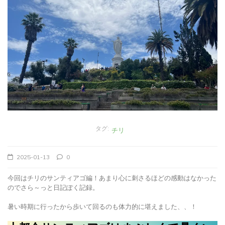
タグ:
チリ
2025-01-13
0
今回はチリのサンティアゴ編！あまり心に刺さるほどの感動はなかった
のでさら～っと日記ぽく記録。
暑い時期に行ったから歩いて回るのも体力的に堪えました、、！