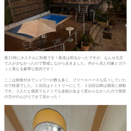
夜11時にホステルに到着です！夜道は明るかったですが、なんせ元旦
で人が少なかったので警戒しながら歩きました。外から見た印象とガラ
ッと異なる豪華な室内です！
ここは朝食付きでシャワーの数も多く、フリースペースも広々していた
ので快適でした。１泊目はドミトリーにして、２泊目以降は個室に移動
です。２人だと個室でもドミでも金額があまり変わらなかったので個室
の方がのんびりできて良かった！