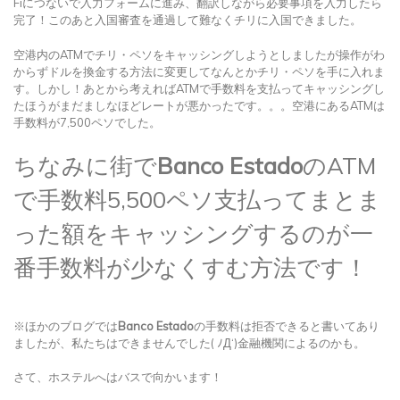
Fiにつないで入力フォームに進み、翻訳しながら必要事項を入力したら
完了！このあと入国審査を通過して難なくチリに入国できました。
空港内のATMでチリ・ペソをキャッシングしようとしましたが操作がわ
からずドルを換金する方法に変更してなんとかチリ・ペソを手に入れま
す。しかし！あとから考えればATMで手数料を支払ってキャッシングし
たほうがまだましなほどレートが悪かったです。。。空港にあるATMは
手数料が7,500ペソでした。
ちなみに街で
Banco Estado
のATM
で手数料5,500ペソ支払ってまとま
った額をキャッシングするのが一
番手数料が少なくすむ方法です！
※ほかのブログでは
Banco Estado
の手数料は拒否できると書いてあり
ましたが、私たちはできませんでした( ﾉД‘)金融機関によるのかも。
さて、ホステルへはバスで向かいます！