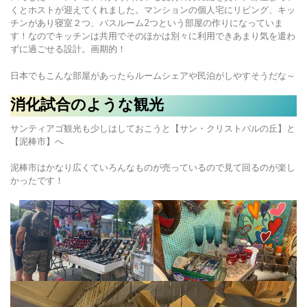
くとホストが迎えてくれました。マンションの個人宅にリビング、キッ
チンがあり寝室２つ、バスルーム2つという部屋の作りになっていま
す！なのでキッチンは共用でそのほかは別々に利用できあまり気を遣わ
ずに過ごせる設計。画期的！
日本でもこんな部屋があったらルームシェアや民泊がしやすそうだな～
消化試合のような観光
サンティアゴ観光も少しはしておこうと【サン・クリストバルの丘】と
【泥棒市】へ
泥棒市はかなり広くていろんなものが売っているので見て回るのが楽し
かったです！