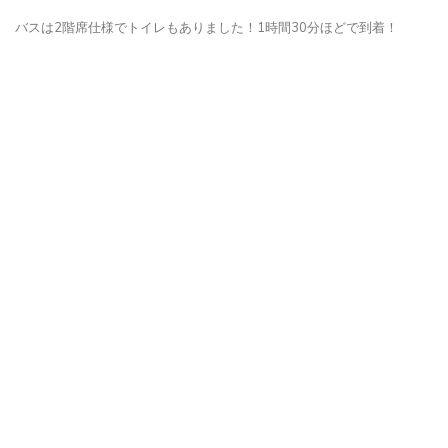
いくつもバスが行ったり来たり。ちゃんとフロントガラスに出発時間と
行先を書いているのですぐに見つけることが出来ました。
バスは2階席仕様でトイレもありました！1時間30分ほどで到着！