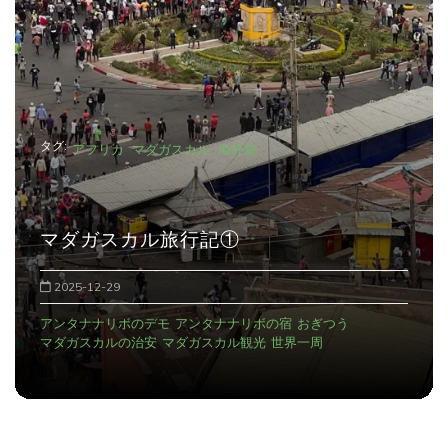
ョ
ン
タグ:
アフリカ
マダガスカル
海外旅
マダガスカル旅行記①
2025-12-29
アンタナナリボのデモ
アンタナナリボの宿
おぎつう
マダガスカルの治安
マダガスカル観光
世界一周