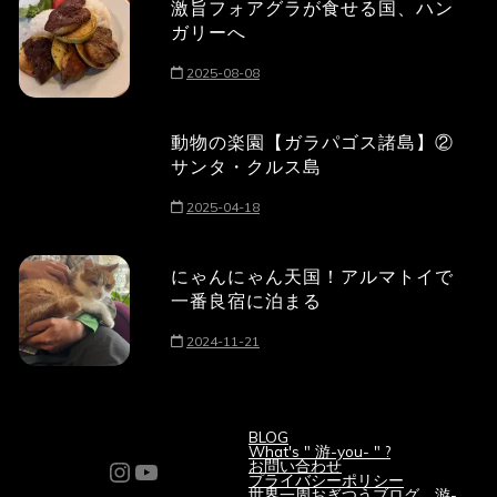
激旨フォアグラが食せる国、ハン
ガリーへ
2025-08-08
動物の楽園【ガラパゴス諸島】②
サンタ・クルス島
2025-04-18
にゃんにゃん天国！アルマトイで
一番良宿に泊まる
2024-11-21
BLOG
What's " 游-you- " ?