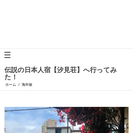
世界一周おぎつうブログ 游-
ン
テ
ン
you-
ツ
へ
ス
キ
世界中あちこち歩く、遊び暮らす。
ッ
プ
伝説の日本人宿【汐見荘】へ行ってみ
た！
ホーム
海外旅