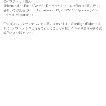
①サンティアゴのメトロ＆バス停Santiago (Pajaritos)へ行く。ここが
バスターミナルになっている。
②バスチケット購入
③Terminal de Buses De Viña Del MarからメトロでRecreo駅に行く。
④歩いて汐見荘（Gral. Baquedano 319, 2580511 Valparaíso, Viña
del Mar, Valparaíso）。
①まずはバスターミナルのある駅に向かいます。Santiago (Pajaritos)
駅にはバス・メトロどちらでも行くことが可能。ATMや飲食店がある比
較的大きな駅でした！