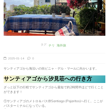
タグ:
チリ
海外旅
2025-01-14
0
サンティアゴから海沿いの街ビニャ・デル・マールに向かいます。
サンティアゴから汐見荘への行き方
ざっと以下の行程でサンティアゴから最短で約2時間半ほどで行くこと
ができます！