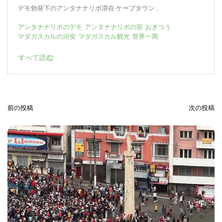
2025-12-29
0
デモ勃発下のアンタナナリボ滞在 ケープタウン...
アンタナナリボのデモ
アンタナナリボの宿
おぎつう
マダガスカルの治安
マダガスカル観光
世界一周
すべて読む
前の投稿
次の投稿
投
稿
ナ
ビ
ゲ
ー
シ