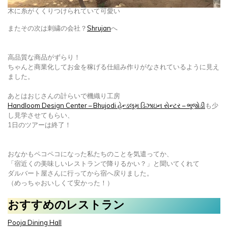
木に糸がくくりつけられていて可愛い
またその次は刺繍の会社？
Shrujan
へ
高品質な商品がずらり！
ちゃんと商業化してお金を稼げる仕組み作りがなされているように見え
ました。
あとはおじさんの計らいで機織り工房
Handloom Design Center – Bhujodi હેન્ડલૂમ ડિઝાઇન સેન્ટર – ભૂજોડી
も少
し見学させてもらい、
1日のツアーは終了！
おなかもペコペコになった私たちのことを気遣ってか、
「宿近くの美味しいレストランで降りるかい？」と聞いてくれて
ダルバート屋さんに行ってから宿へ戻りました。
（めっちゃおいしくて安かった！）
おすすめのレストラン
Pooja Dining Hall