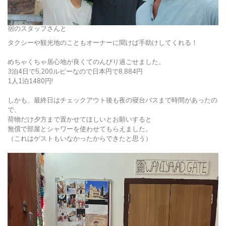
宿のスタッフさんと
タクシーや観光地のこともオーナーに聞けば手助けしてくれる！
めちゃくちゃ居心地が良くてのんびり過ごせました。
3泊4日で5,200ルピーなので日本円で8,884円
1人1泊1480円!
しかも、最終日はチェックアウト後も夜の寝台バスまで時間があったの
で、
荷物だけ夕方まで置かせてほしいとお願いすると
無償で部屋とシャワーを使わせてもらえました。
（これはゲストもいなかったからできたと思う）