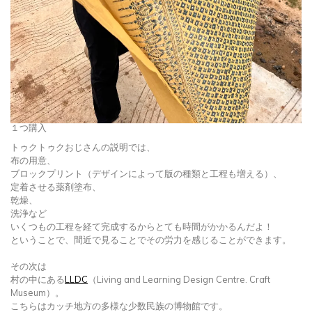
１つ購入
トゥクトゥクおじさんの説明では、
布の用意、
ブロックプリント（デザインによって版の種類と工程も増える）、
定着させる薬剤塗布、
乾燥、
洗浄など
いくつもの工程を経て完成するからとても時間がかかるんだよ！
ということで、間近で見ることでその労力を感じることができます。
その次は
村の中にある
LLDC
（Living and Learning Design Centre. Craft
Museum）。
こちらはカッチ地方の多様な少数民族の博物館です。