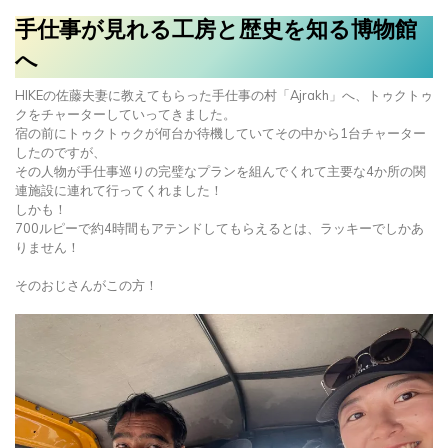
手仕事が見れる工房と歴史を知る博物館
へ
HIKEの佐藤夫妻に教えてもらった手仕事の村「Ajrakh」へ、トゥクトゥ
クをチャーターしていってきました。
宿の前にトゥクトゥクが何台か待機していてその中から1台チャーター
したのですが、
その人物が手仕事巡りの完璧なプランを組んでくれて主要な4か所の関
連施設に連れて行ってくれました！
しかも！
700ルピーで約4時間もアテンドしてもらえるとは、ラッキーでしかあ
りません！
そのおじさんがこの方！