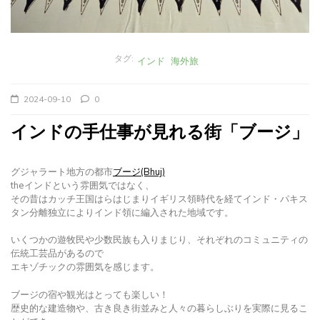
タグ:
インド
海外旅
2024-09-10
0
インドの手仕事が見れる街「ブージ」
グジャラート地方の都市
ブージ(Bhuj)
theインドという雰囲気ではなく、
その昔はカッチ王国はらはじまりイギリス領時代を経てインド・パキス
タン分離独立によりインド領に編入された地域です。
いくつかの遊牧民や少数民族も入りまじり、それぞれのコミュニティの
伝統工芸品があるので
エキゾチックの雰囲気を感じます。
ブージの宿や観光はとっても楽しい！
歴史的な建造物や、古き良き街並みと人々の暮らしぶりを実際に見るこ