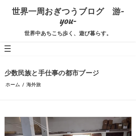
コ
ン
世界一周おぎつうブログ 游-
テ
ン
you-
ツ
へ
ス
キ
世界中あちこち歩く、遊び暮らす。
ッ
プ
少数民族と手仕事の都市ブージ
ホーム
海外旅