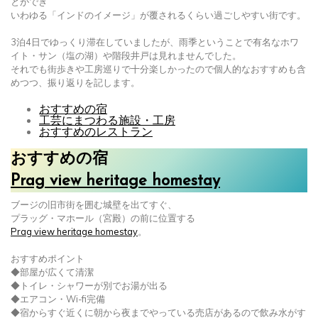
とができ
いわゆる「インドのイメージ」が覆されるくらい過ごしやすい街です。
3泊4日でゆっくり滞在していましたが、雨季ということで有名なホワ
イト・サン（塩の湖）や階段井戸は見れませんでした。
それでも街歩きや工房巡りで十分楽しかったので個人的なおすすめも含
めつつ、振り返りを記します。
おすすめの宿
工芸にまつわる施設・工房
おすすめのレストラン
おすすめの宿
Prag view heritage homestay
ブージの旧市街を囲む城壁を出てすぐ、
プラッグ・マホール（宮殿）の前に位置する
Prag view heritage homestay
。
おすすめポイント
◆部屋が広くて清潔
◆トイレ・シャワーが別でお湯が出る
◆エアコン・Wi-fi完備
◆宿からすぐ近くに朝から夜までやっている売店があるので飲み水がす