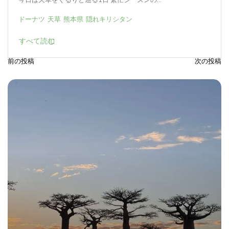
ドーナツ
天草
熊本県
隠れキリシタン
すべて読む
前の投稿
次の投稿
投
稿
ナ
ビ
ゲ
ー
シ
ョ
ン