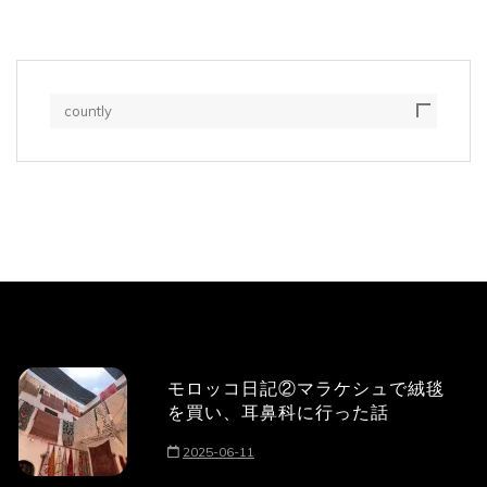
countly
モロッコ日記②マラケシュで絨毯
を買い、耳鼻科に行った話
2025-06-11