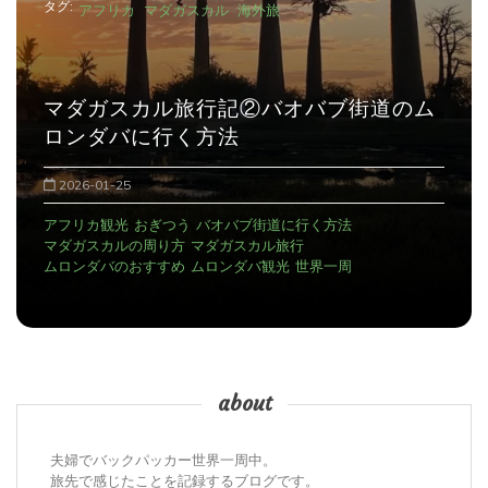
タグ:
アフリカ
マダガスカル
海外旅
マダガスカル旅行記①
2025-12-29
アンタナナリボのデモ
アンタナナリボの宿
おぎつう
マダガスカルの治安
マダガスカル観光
世界一周
about
夫婦でバックパッカー世界一周中。
旅先で感じたことを記録するブログです。