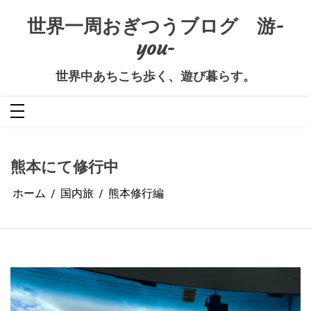
コ
ン
世界一周おぎつうブログ 游-
テ
ン
you-
ツ
へ
ス
キ
世界中あちこち歩く、遊び暮らす。
ッ
プ
熊本にて修行中
ホーム
国内旅
熊本修行編