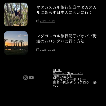
マダガスカル旅行記③マダガスカ
ルに暮らす日本人に会いに行く
2026-01-26
マダガスカル旅行記②バオバブ街
道のムロンダバに行く方法
2026-01-25
BLOG
What's " 游-you- " ?
Instagram
YouTube
お問い合わせ
プライバシーポリシー
世界一周おぎつうブログ 游-
you-