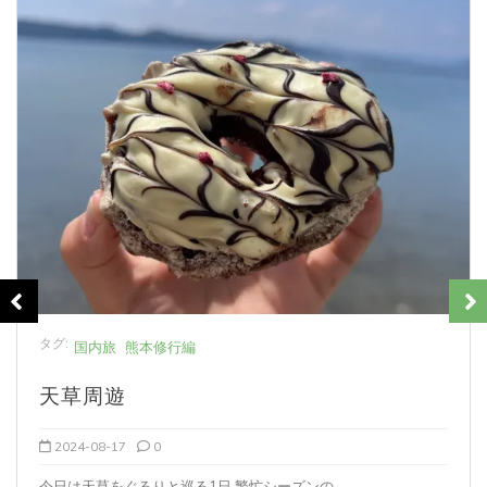
タグ:
国内旅
熊本修行編
天草周遊
2024-08-17
0
今日は天草をぐるりと巡る1日 繁忙シーズンの...