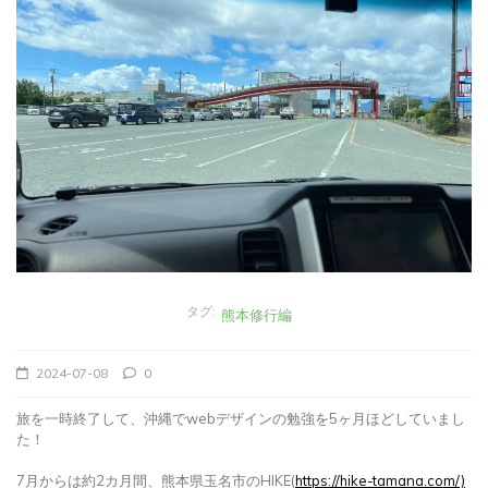
タグ:
熊本修行編
2024-07-08
0
旅を一時終了して、沖縄でwebデザインの勉強を5ヶ月ほどしていまし
た！
7月からは約2カ月間、熊本県玉名市のHIKE(
https://hike-tamana.com/)