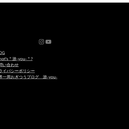
Instagram
YouTube
OG
at's " 游-you- " ?
問い合わせ
ライバシーポリシー
界一周おぎつうブログ 游-you-