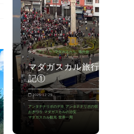
タグ:
アフリカ
行
マダガ
道
記③マ
タグ:
アフリカ
マダガスカル
海外旅
行
に暮ら
マダガスカル旅行
会いに
記①
2026-01-26
2025-12-29
AMPIANA
アン
アンタナナリボのデモ
アンタナナリボの宿
トゥアナシナに
おぎつう
マダガスカルの治安
ラフィアのカゴ
マダガスカル観光
世界一周
ワオキツネザル