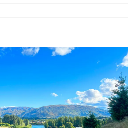
タグ:
アフリカ
マダガスカル
海外旅
リカ
マダガスカル
海外旅
マダガスカル旅
ガスカル旅行
記②バオバブ街
マダガスカル
のムロンダバに
らす日本人に
く方法
に行く
2026-01-25
-26
アフリカ観光
おぎつう
アンタナナリボ観光
おぎつう
バオバブ街道に行く方法
ナに行く方法
マダガスカル観光
マダガスカルの周り方
マダガスカル旅行
カゴバッグ
ラフィア編み
ムロンダバのおすすめ
ムロンダバ観光
ザル
世界一周
世界一周