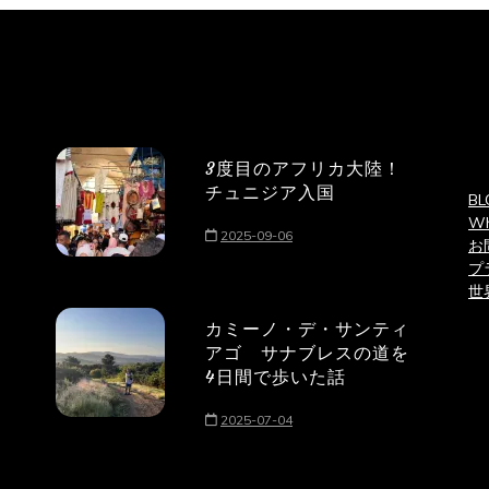
3度目のアフリカ大陸！
チュニジア入国
BL
Wh
2025-09-06
お
プ
世
カミーノ・デ・サンティ
アゴ サナブレスの道を
4日間で歩いた話
2025-07-04