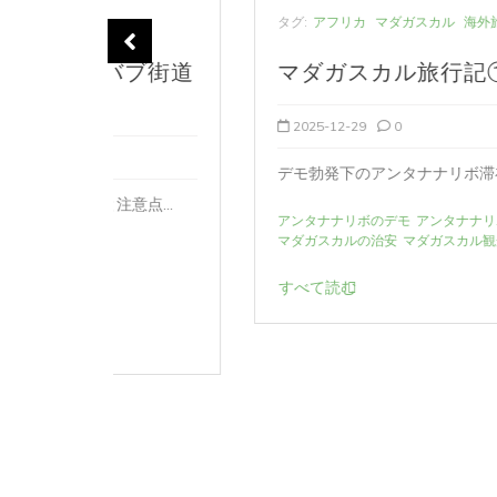
タグ:
アフリカ
マダガスカル
海外旅
ブ街道
マダガスカル旅行記①
2025-12-29
0
デモ勃発下のアンタナナリボ滞在 ケープタウン...
点...
アンタナナリボのデモ
アンタナナリボの宿
おぎつう
マダガスカルの治安
マダガスカル観光
世界一周
すべて読む
投
稿