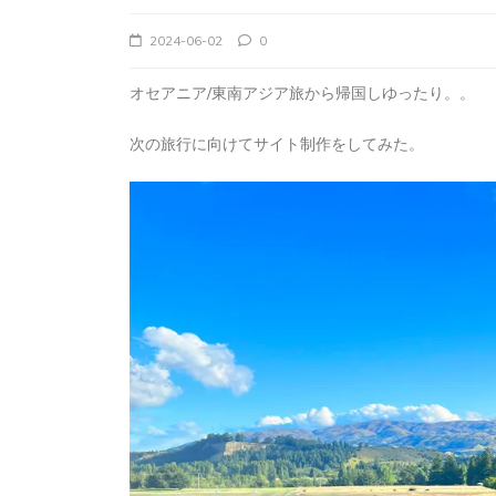
2024-06-02
0
タグ:
アフ
オセアニア/東南アジア旅から帰国しゆったり。。
マダ
次の旅行に向けてサイト制作をしてみた。
記③
タグ:
アフリカ
マダガスカル
海外旅
に暮
マダガスカル旅行
会い
記①
2026-01
2025-12-29
AMPIANA
アンタナナリボのデモ
アンタナナリボの宿
トゥアナシ
おぎつう
マダガスカルの治安
ラフィアの
マダガスカル観光
世界一周
ワオキツネ