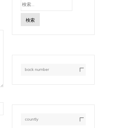
検
索:
back number
countly