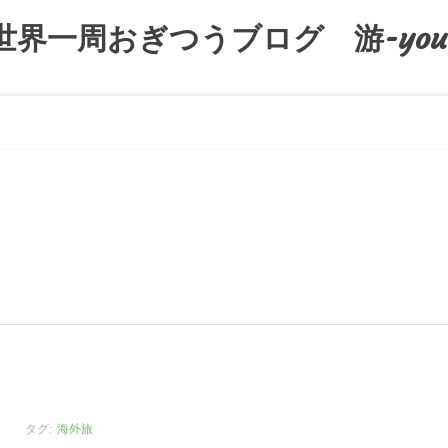
世界一周おぎつうブログ 游-you
タグ:
海外旅