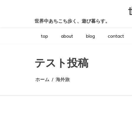
コ
ン
テ
世界中あちこち歩く、遊び暮らす。
ン
ツ
へ
top
about
blog
contact
ス
キ
ッ
プ
テスト投稿
ホーム
海外旅